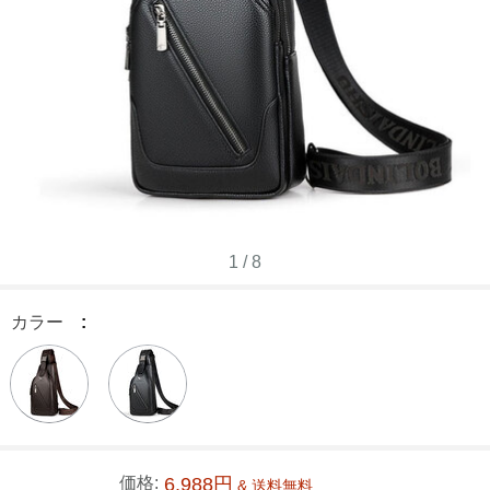
1
/
8
カラー
:
価格:
6,988円
& 送料無料