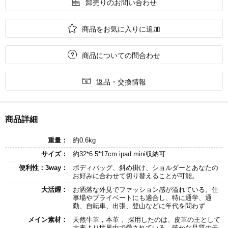

卸売りのお問い合わせ

商品をお気に入りに追加

商品についての問合わせ

返品・交換情報
商品詳細
重量：
約0.6kg
サイズ：
約32*6.5*17cm ipad mini収納可
便利性：3way：
ボディバッグ、斜め掛け、ショルダーとあなたの
お好みに合わせて切り替えることが可能。
大活躍：
お洒落な外見でファッション感が溢れている。仕
事場やプライベートにも適合し、特に通学、通
勤、自転車、出張、登山などに年代を問わず
メイン素材：
天然牛革，本革 、採用したのは、皮革の王として
古来より世界中で愛されている、確かな品質の天