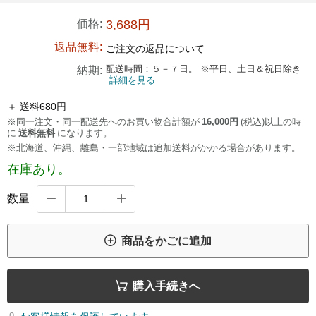
価格:
3,688円
返品無料:
ご注文の返品について
配送時間：５－７日。 ※平日、土日＆祝日除き
納期:
詳細を見る
＋ 送料680円
※同一注文・同一配送先へのお買い物合計額が
16,000円
(税込)以上の時
に
送料無料
になります。
※北海道、沖縄、離島・一部地域は追加送料がかかる場合があります。
在庫あり。
数量



商品をかごに追加

購入手続きへ