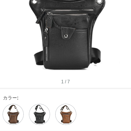
1
/
7
カラー
: