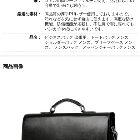
躍：
ュアルの両シーンでマルチに使え、見た目以上の
容量で出張にも対応可。
厳選な素材：
高品質の厚手PUレザー使用しておりますので、
汚れなどを気にせず自由に使えます。高度な防水
機能、防傷機能が搭載し、不注意で雨に濡れても
ハンカチや紙に拭きやすいです。
品名：
ビジネスバッグ 出張用、トートバッグ メンズ、
ショルダーバッグ メンズ、ブリーフケース メン
ズ、 メンズバッグ、メッセンジャーバッグメンズ
商品画像