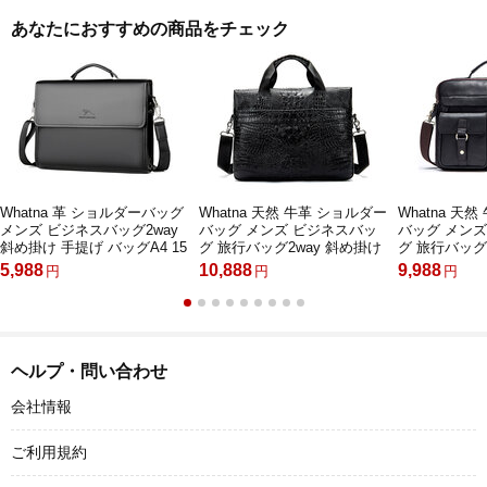
あなたにおすすめの商品をチェック
Whatna 革 ショルダーバッグ
Whatna 天然 牛革 ショルダー
Whatna 天
メンズ ビジネスバッグ2way
バッグ メンズ ビジネスバッ
バッグ メン
斜め掛け 手提げ バッグA4 15
グ 旅行バッグ2way 斜め掛け
グ 旅行バッグ
インチpc 収納可 本 革 厚手
手提げ バッグA4 15インチpc
手提げ バッグA
5,988
10,888
9,988
円
円
円
レザー 横型 ブリーフケース
収納可 本 革 厚手 レザー 横
収納可 本 革 
フォーマルバッグ 肩掛けバッ
型 ブリーフケース フォーマ
型 ブリーフ
グ プレゼント男性 绅士用 黒
ルバッグ 肩掛けバッグ プレ
ルバッグ 肩
ブラウン（1804）
ゼント男性 绅士用（5555）
ゼント男性 绅
ヘルプ・問い合わせ
会社情報
ご利用規約