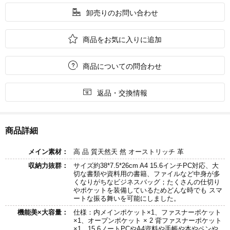

卸売りのお問い合わせ

商品をお気に入りに追加

商品についての問合わせ

返品・交換情報
商品詳細
メイン素材：
高 品 質天然天 然 オーストリッチ 革
収納力抜群：
サイズ約38*7.5*26cm A4 15.6インチPC対応、大
切な書類や資料用の書籍、ファイルなど中身が多
くなりがちなビジネスバッグ；たくさんの仕切り
やポケットを装備しているためどんな時でも スマ
ートな振る舞いを可能にしました。
機能美×大容量：
仕様：内メインポケット×1、ファスナーポケット
×1、オープンポケット × 2 背ファスナーポケット
×1。15.6ノートPCやA4資料や手帳や本やペンや