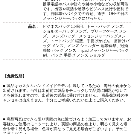
携帯電話やパスや財布や鍵や小物などの収納可能
です。出張や就活や通勤やビジネス旅行や便利で
す、自転車やバイクでの通勤、通学、OFFの日の
メッセンジャーバッグにぴったり。
品名：
ビジネスバッグ 出張用、トートバッグ メンズ、
ショルダーバッグ メンズ、ブリーフケース メン
ズ、 メンズバッグ、メッセンジャーバッグメン
ズ、トートバッグ 縦型、手提げかばん、肩掛けバ
ッグ メンズ、メンズ ショルダー 冠婚葬祭、冠婚
葬祭 バッグ メンズ 、ipad メッセンジャーバッグ
a4、バック 手提げ メンズ ショルダー
【免責説明】
■ 製品はカスタムハンドメイドモデルに属しているため、海外の倉庫から
出荷されます。当社は出荷前に製品をチェックして品質に問題がないこ
とを確認しますので、出荷後の返品は受け付けません。 商品発送後のキ
ャンセルは出来ません。十分にご考慮いただいた上でご購入ください。
■ 商品写真はできる限り実際の色に近づけるよう加工しておりますが、お
客様のご使用のモニターにより、実際の商品の色より、明るく見える場
合や暗く見える場合、色味が異なって見える場合がございます。予めご
了承ください。