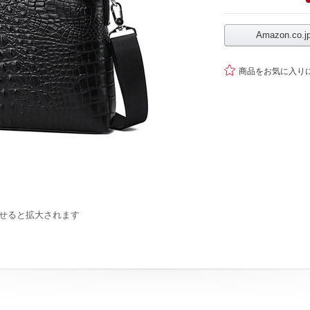
Amazon.co

商品をお気に入り
せると拡大されます