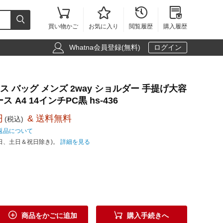





買い物かご
お気に入り
閲覧履歴
購入履歴

Whatna会員登録(無料)
ログイン
ジネス バッグ メンズ 2way ショルダー 手提げ大容
 A4 14インチPC黒 hs-436
円
& 送料無料
(税込)
返品について
日、土日＆祝日除き)。
詳細を見る


商品をかごに追加
購入手続きへ