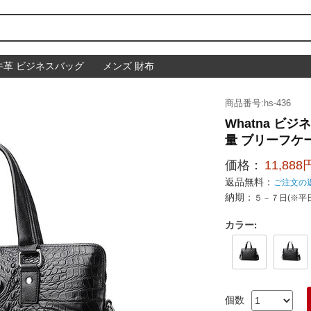
牛革 ビジネスバッグ
メンズ 財布
商品番号:hs-436
Whatna ビ
量 ブリーフケース
価格：
11,888
返品無料：
ご注文の
納期：
５－７日(※平
カラー
:
個数