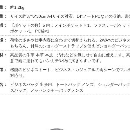
量：
約1.2kg
量：
サイズ約37*6*30cm A4サイズ対応、14”ノートPCなどの収
様：
【ポケットの数】5 内：メインポケット × 1、ファスナーポケット
ポケット×1、PC袋×1
様：
荷物の多さや仕事内容に合わせて切替えられる、2WAYのビジネ
もちろん、付属のショルダーストラップを使えばショルダーバッ
材：
高品質の牛革 本革 本皮、汚れなどを気にせず自由に使えます。
意で雨に濡れてもハンカチや紙に拭きやすいです。
活躍：
機能のビジネストート、ビジネス・カジュアルの両シーンでマル
対応可。
名：
ビジネスバッグ 出張用、トートバッグ メンズ、ショルダーバッグ
ズバッグ、メッセンジャーバッグメンズ