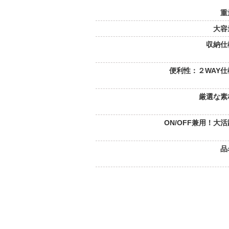
重
大容
収納仕
便利性：２WAY仕
厳選な素
ON/OFF兼用！大
品