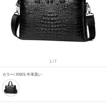
1
/
7
カラー
:
XN01-牛革黒い