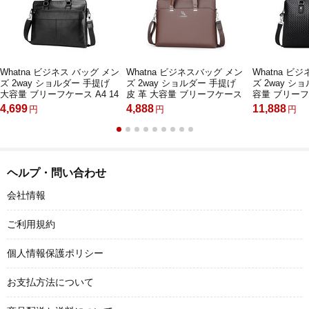
Whatna ビジネス バッグ メン
Whatna ビジネスバッグ メン
Whatna ビ
ズ 2way ショルダー 手提げ
ズ 2way ショルダー 手提げ
ズ 2way シ
大容量 ブリーフケース A4 14
皮 革 大容量 ブリーフケース
容量 ブリーフケ
インチPC対応黒 ブラウン
A4 14インチPC対応 旅行 出
ンチPC黒 hs-
4,699
4,888
11,888
円
円
円
（18073）
張 通勤 通学 就活 面接 バッ
グ かばん 男性用黒 ブラウン
ブルー（HA-036）
ヘルプ・問い合わせ
会社情報
ご利用規約
個人情報保護ポリシー
お支払方法について