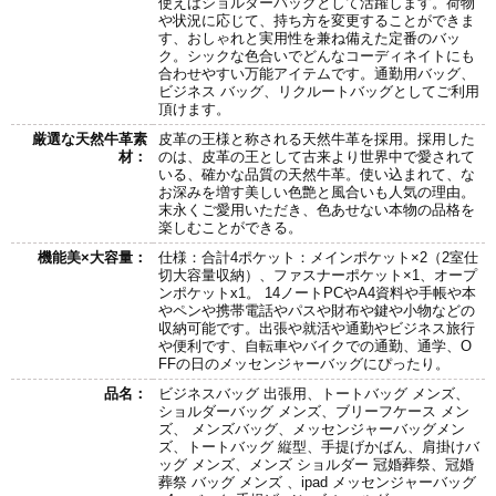
使えばショルダーバッグとして活躍します。荷物
や状況に応じて、持ち方を変更することができま
す、おしゃれと実用性を兼ね備えた定番のバッ
ク。シックな色合いでどんなコーディネイトにも
合わせやすい万能アイテムです。通勤用バッグ、
ビジネス バッグ、リクルートバッグとしてご利用
頂けます。
厳選な天然牛革素
皮革の王様と称される天然牛革を採用。採用した
材：
のは、皮革の王として古来より世界中で愛されて
いる、確かな品質の天然牛革。使い込まれて、な
お深みを増す美しい色艶と風合いも人気の理由。
末永くご愛用いただき、色あせない本物の品格を
楽しむことができる。
機能美×大容量：
仕様：合計4ポケット：メインポケット×2（2室仕
切大容量収納）、ファスナーポケット×1、オープ
ンポケットx1。 14ノートPCやA4資料や手帳や本
やペンや携帯電話やパスや財布や鍵や小物などの
収納可能です。出張や就活や通勤やビジネス旅行
や便利です、自転車やバイクでの通勤、通学、O
FFの日のメッセンジャーバッグにぴったり。
品名：
ビジネスバッグ 出張用、トートバッグ メンズ、
ショルダーバッグ メンズ、ブリーフケース メン
ズ、 メンズバッグ、メッセンジャーバッグメン
ズ、トートバッグ 縦型、手提げかばん、肩掛けバ
ッグ メンズ、メンズ ショルダー 冠婚葬祭、冠婚
葬祭 バッグ メンズ 、ipad メッセンジャーバッグ