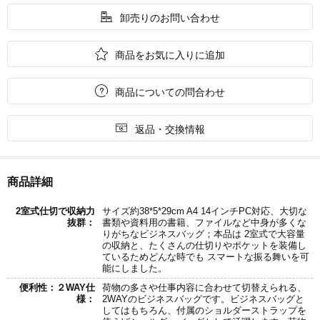

卸売りのお問い合わせ

商品をお気に入りに追加

商品についての問合わせ

返品・交換情報
商品詳細
2室式仕切で収納力
サイズ約38*5*29cm A4 14インチPC対応、大切な
抜群：
書類や資料用の書籍、ファイルなど中身が多くな
りがちなビジネスバッグ；本品は 2室式で大容量
の収納と、たくさんの仕切りやポケットを装備し
ているためどんな時でも スマートな振る舞いを可
能にしました。
便利性：２WAY仕
荷物の多さや仕事内容に合わせて切替えられる、
様：
2WAYのビジネスバッグです。ビジネスバッグと
してはもちろん、付属のショルダーストラップを