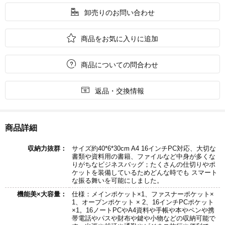

卸売りのお問い合わせ

商品をお気に入りに追加

商品についての問合わせ

返品・交換情報
商品詳細
収納力抜群：
サイズ約40*6*30cm A4 16インチPC対応、大切な
書類や資料用の書籍、ファイルなど中身が多くな
りがちなビジネスバッグ；たくさんの仕切りやポ
ケットを装備しているためどんな時でも スマート
な振る舞いを可能にしました。
機能美×大容量：
仕様：メインポケット×1、ファスナーポケット×
1、オープンポケット × 2、16インチPCポケット
×1。16ノートPCやA4資料や手帳や本やペンや携
帯電話やパスや財布や鍵や小物などの収納可能で