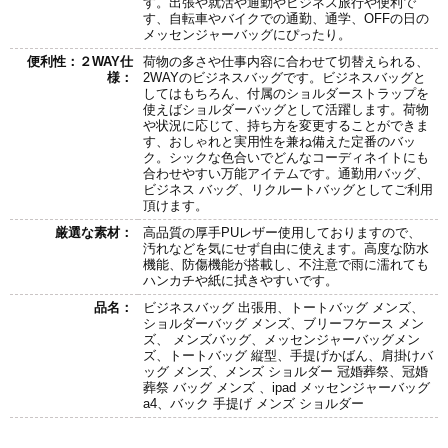
す。出張や就活や通勤やビジネス旅行や便利で
す、自転車やバイクでの通勤、通学、OFFの日の
メッセンジャーバッグにぴったり。
便利性：２WAY仕
荷物の多さや仕事内容に合わせて切替えられる、
様：
2WAYのビジネスバッグです。ビジネスバッグと
してはもちろん、付属のショルダーストラップを
使えばショルダーバッグとして活躍します。荷物
や状況に応じて、持ち方を変更することができま
す、おしゃれと実用性を兼ね備えた定番のバッ
ク。シックな色合いでどんなコーディネイトにも
合わせやすい万能アイテムです。通勤用バッグ、
ビジネス バッグ、リクルートバッグとしてご利用
頂けます。
厳選な素材：
高品質の厚手PUレザー使用しておりますので、
汚れなどを気にせず自由に使えます。高度な防水
機能、防傷機能が搭載し、不注意で雨に濡れても
ハンカチや紙に拭きやすいです。
品名：
ビジネスバッグ 出張用、トートバッグ メンズ、
ショルダーバッグ メンズ、ブリーフケース メン
ズ、 メンズバッグ、メッセンジャーバッグメン
ズ、トートバッグ 縦型、手提げかばん、肩掛けバ
ッグ メンズ、メンズ ショルダー 冠婚葬祭、冠婚
葬祭 バッグ メンズ 、ipad メッセンジャーバッグ
a4、バック 手提げ メンズ ショルダー