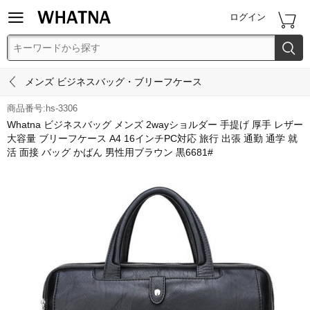


ログイン


メンズ ビジネスバッグ・ブリーフケース
商品番号:hs-3306
Whatna ビジネスバッグ メンズ 2wayショルダー 手提げ 厚手 レザー
大容量 ブリーフケース A4 16インチPC対応 旅行 出張 通勤 通学 就
活 面接 バッグ かばん 男性用ブラウン 黒6681#