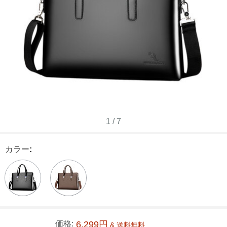
1
/
7
カラー
:
価格:
6,299円
& 送料無料