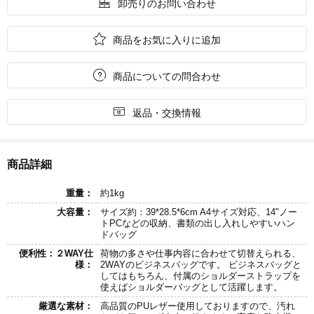

卸売りのお問い合わせ

商品をお気に入りに追加

商品についての問合わせ

返品・交換情報
商品詳細
重量：
約1kg
大容量：
サイズ約：39*28.5*6cm A4サイズ対応、14"ノー
トPCなどの収納、書類の出し入れしやすいハン
ドバッグ
便利性：２WAY仕
荷物の多さや仕事内容に合わせて切替えられる、
様：
2WAYのビジネスバッグです。 ビジネスバッグと
してはもちろん、付属のショルダーストラップを
使えばショルダーバッグとして活躍します。
厳選な素材：
高品質のPUレザー使用しておりますので、汚れ