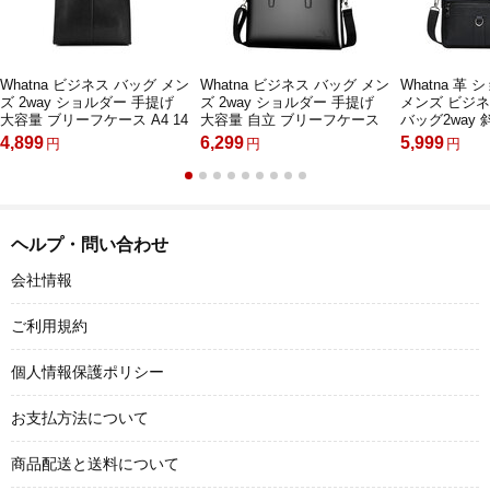
Whatna ビジネス バッグ メン
Whatna ビジネス バッグ メン
Whatna 革
ズ 2way ショルダー 手提げ
ズ 2way ショルダー 手提げ
メンズ ビジ
大容量 ブリーフケース A4 14
大容量 自立 ブリーフケース
バッグ2way
インチPC ブラウン（2168）
A4 14インチPC対応黒 ブラウ
バッグA4 横
4,899
6,299
5,999
円
円
円
ン（HA-062）
ス フォーマ
バッグ プレ
用（8301-3）
ヘルプ・問い合わせ
会社情報
ご利用規約
個人情報保護ポリシー
お支払方法について
商品配送と送料について