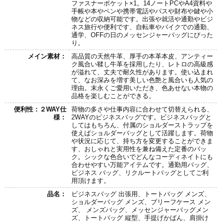
ファスナーポケット×1。14ノートPCやA4資料や
手帳や本やペンや携帯電話やパスや財布や鍵や小
物などの収納可能です。出張や就活や通勤やビジ
ネス旅行や便利です、自転車やバイクでの通勤、
通学、OFFの日のメッセンジャーバッグにぴった
り。
メイン素材：
高品質の天然牛革、厚手の本革本皮、アンティー
ク風合い鞣し牛革を採用したり、レトロの高級感
が溢れて、丈夫で耐久性があります。使い込まれ
て、なお深みを増す美しい色艶と風合いも人気の
理由。末永くご愛用いただき、色あせない本物の
品格を楽しむことができる。
便利性：２WAY仕
荷物の多さや仕事内容に合わせて切替えられる、
様：
2WAYのビジネスバッグです。ビジネスバッグと
してはもちろん、付属のショルダーストラップを
使えばショルダーバッグとして活躍します。荷物
や状況に応じて、持ち方を変更することができま
す、おしゃれと実用性を兼ね備えた定番のバッ
ク。シックな色合いでどんなコーディネイトにも
合わせやすい万能アイテムです。通勤用バッグ、
ビジネス バッグ、リクルートバッグとしてご利
用頂けます。
品名：
ビジネスバッグ 出張用、トートバッグ メンズ、
ショルダーバッグ メンズ、ブリーフケース メン
ズ、 メンズバッグ、メッセンジャーバッグメン
ズ、トートバッグ 縦型、手提げかばん、肩掛け