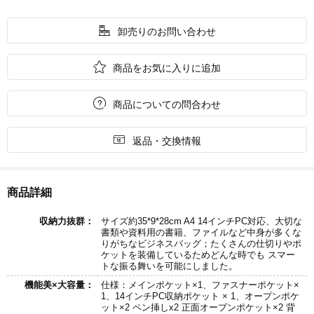

卸売りのお問い合わせ

商品をお気に入りに追加

商品についての問合わせ

返品・交換情報
商品詳細
収納力抜群：
サイズ約35*9*28cm A4 14インチPC対応、大切な
書類や資料用の書籍、ファイルなど中身が多くな
りがちなビジネスバッグ；たくさんの仕切りやポ
ケットを装備しているためどんな時でも スマー
トな振る舞いを可能にしました。
機能美×大容量：
仕様：メインポケット×1、ファスナーポケット×
1、14インチPC収納ポケット × 1、オープンポケ
ット×2 ペン挿しx2 正面オープンポケット×2 背