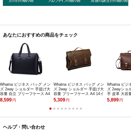
あなたにおすすめの商品をチェック
Whatna ビジネス バッグ メン
Whatna ビジネス バッグ メン
Whatna ビ
ズ 2way ショルダー 手提げ大
ズ 2way ショルダー 手提げ大
ズ 2wayショ
容量 自立 ブリーフケース A4
容量 ブリーフケース A4 14イ
手 皮革 大容
15インチPC対応 黒 ブラウン
ンチPC対応黒 ブラウン
ス A4 15イ
8,599
5,309
5,899
円
円
円
ブルー
（8102）
出張 通勤 通学
ッグ かばん 
黒（015）
ヘルプ・問い合わせ