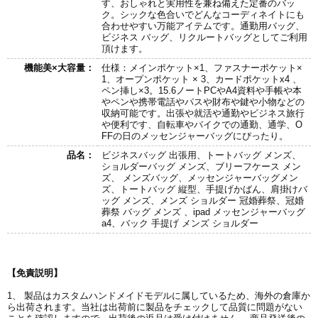
す、おしゃれと実用性を兼ね備えた定番のバッ
ク。シックな色合いでどんなコーディネイトにも
合わせやすい万能アイテムです。通勤用バッグ、
ビジネス バッグ、リクルートバッグとしてご利用
頂けます。
機能美×大容量：
仕様：メインポケット×1、ファスナーポケット×
1、オープンポケット × 3、カードポケットx4 、
ペン挿し×3。15.6ノートPCやA4資料や手帳や本
やペンや携帯電話やパスや財布や鍵や小物などの
収納可能です。出張や就活や通勤やビジネス旅行
や便利です、自転車やバイクでの通勤、通学、O
FFの日のメッセンジャーバッグにぴったり。
品名：
ビジネスバッグ 出張用、トートバッグ メンズ、
ショルダーバッグ メンズ、ブリーフケース メン
ズ、 メンズバッグ、メッセンジャーバッグメン
ズ、トートバッグ 縦型、手提げかばん、肩掛けバ
ッグ メンズ、メンズ ショルダー 冠婚葬祭、冠婚
葬祭 バッグ メンズ 、ipad メッセンジャーバッグ
a4、バック 手提げ メンズ ショルダー
【免責説明】
1、 製品はカスタムハンドメイドモデルに属しているため、海外の倉庫か
ら出荷されます。当社は出荷前に製品をチェックして品質に問題がない