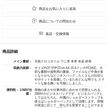

商品をお気に入りに追加

商品についての問合わせ

返品・交換情報
商品詳細
メイン素材：
天然クロコダイル ワニ革 本革 本皮 鰐革
収納力抜群：
サイズ约37.5*9*27cm A4 15.6インチPC対応、大
切な書類や資料用の書籍、ファイルなど中身が多
くなりがちなビジネスバッグ；たくさんの仕切り
やポケットを装備しているためどんな時でも スマ
ートな振る舞いを可能にしました。
便利性：２WAY仕
荷物の多さや仕事内容に合わせて切替えられる、
様：
2WAYのビジネスバッグです。ビジネスバッグと
してはもちろん、付属のショルダーストラップを
使えばショルダーバッグとして活躍します。荷物
や状況に応じて、持ち方を変更することができま