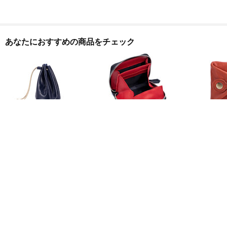
あなたにおすすめの商品をチェック
Whatna pu 革 小銭入れ コイ
Whatna 牛革 小銭入れ コイン
Whatna 天然
ンケース レディースメンズ
ケース レディース 薄い財布
入れ コインケ
短財布 ミニ財布 カード入れ
ディースミニ
札入れ RFID スキミング防止
ク イヤホン収
2,588
2,588
2,588
円
円
円
CL-2737
防 水 お家は
行、出張持ち運
ヘルプ・問い合わせ
会社情報