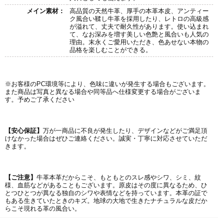
メイン素材：
高品質の天然牛革、厚手の本革本皮、アンティー
ク風合い鞣し牛革を採用したり、レトロの高級感
が溢れて、丈夫で耐久性があります。使い込まれ
て、なお深みを増す美しい色艶と風合いも人気の
理由。末永くご愛用いただき、色あせない本物の
品格を楽しむことができる。
※お客様のPC環境等により、色味に違いが発生する場合もございます。
また商品は写真と異なる場合や同等品へ仕様変更する場合がございま
す。予めご了承ください
【安心保証】
万が一商品に不良が発生したり、デザインなどがご満足頂
けなかった場合はぜひご連絡ください。誠実・丁寧に対応させていただ
きます。
【ご注意】
牛革本革だからこそ、もともとのスレ感やシワ、シミ、紋
様、血筋などがあることもございます。原皮はその度に異なるため、ひ
とつひとつが異なる独自のシワや表情などを持っています。本革の証で
もある生きていたときのキズ。地球の大地で生きたナチュラルな皮だか
らこそ現れる革の風合い。