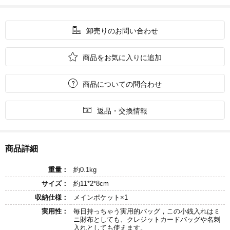

卸売りのお問い合わせ

商品をお気に入りに追加

商品についての問合わせ

返品・交換情報
商品詳細
重量：
約0.1kg
サイズ：
約11*2*8cm
収納仕様：
メインポケット×1
実用性：
毎日持っちゃう実用的バッグ，この小銭入れはミ
ニ財布としても、クレジットカードバッグや名刺
入れとしても使えます。