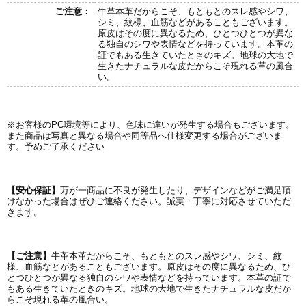
ご注意：
牛革本革だからこそ、もともとのスレ感やシワ、
シミ、紋様、血筋などがあることもございます。
原皮はその度に異なるため、ひとつひとつが異な
る独自のシワや表情などを持っています。本革の
証でもある生きていたときのキズ。地球の大地で
生きたナチュラルな皮だからこそ現れる革の風合
い。
※お客様のPC環境等により、色味に違いが発生する場合もございます。
また商品は写真と異なる場合や同等品へ仕様変更する場合がございま
す。予めご了承ください
【安心保証】
万が一商品に不良が発生したり、デザインなどがご満足頂
けなかった場合はぜひご連絡ください。誠実・丁寧に対応させていただ
きます。
【ご注意】
牛革本革だからこそ、もともとのスレ感やシワ、シミ、紋
様、血筋などがあることもございます。原皮はその度に異なるため、ひ
とつひとつが異なる独自のシワや表情などを持っています。本革の証で
もある生きていたときのキズ。地球の大地で生きたナチュラルな皮だか
らこそ現れる革の風合い。