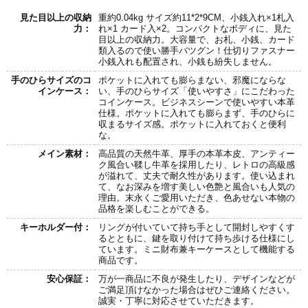
見た目以上の収納
重約0.04kg サイズ約11*2*9CM、小銭入れ×1札入
力：
れ×1 カード入×2。コンパクトなボディに、見た
目以上の収納力。大容量で、お札、小銭、カード
類入るので使い勝手バツグン！仕切りファスナー
小銭入れも配置され、小銭も紛失しません。
手のひらサイズのコ
ポケットに入れても膨らまない、邪魔にならな
インケース：
い、手のひらサイズ「使いやすさ」にこだわった
コインケース。ビジネスシーンで使いやすい本革
仕様。ポケットに入れても膨らまず、手のひらに
収まるサイズ感。ポケットに入れておくと便利
な。
メイン素材：
高品質の天然牛革、厚手の本革本皮、アンティー
ク風合い鞣し牛革を採用したり、レトロの高級感
が溢れて、丈夫で耐久性があります。使い込まれ
て、なお深みを増す美しい色艶と風合いも人気の
理由。末永くご愛用いただき、色あせない本物の
品格を楽しむことができる。
キーホルダー付：
リングが付いていて持ち手として開封しやすくす
るとともに、鍵を取り付けて持ち歩ける仕様にし
ています。ミニ財布兼キーケースとして機能する
商品です。
安心保証：
万が一商品に不良が発生したり、デザインなどが
ご満足頂けなかった場合はぜひご連絡ください。
誠実・丁寧に対応させていただきます。