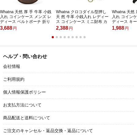
Whatna 天然 厚 手 牛革 小銭
Whatna クロコダイル型押し
Whatna 天然
入れ コインケース メンズ レ
天 然 牛革 小銭入れ レディー
入れ コインケ
ディース ベルトポーチ 折り
ス コインケース ミニ財布 カ
ディース キ
たたみ サングラス 収納ボッ
ード入れ キーホルダー ミニ
キーホルダー・
3,688
2,388
1,988
円
円
円
クス イヤホン収納ケース 本
ジュエリーボックス 可愛い
11-22-01-01
革 防 水 お家はもちろん、旅
おしゃれ 本 革 防 水 お家は
行、出張持ち運び便利な
もちろん、旅行、出張持ち運
CF1116
び便利な CL-C31
ヘルプ・問い合わせ
会社情報
ご利用規約
個人情報保護ポリシー
お支払方法について
商品配送と送料について
ご注文のキャンセル・返品交換・返品について