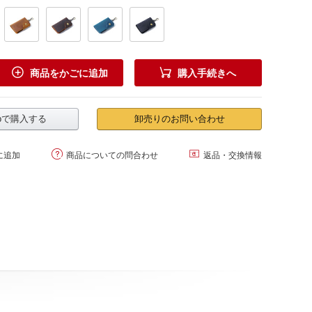


商品をかごに追加
購入手続きへ
.jpで購入する
卸売りのお問い合わせ


に追加
商品についての問合わせ
返品・交換情報