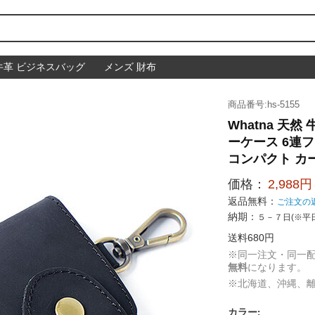
牛革 ビジネスバッグ
メンズ 財布
商品番号:hs-5155
Whatna 天
ーケース 6連フ
コンパクト カー
価格：
2,988円
返品無料：
ご注文の
納期：
５－７日(※平
送料680円
※同一注文・同一
無料
になります。
※北海道、沖縄、
カラー
: