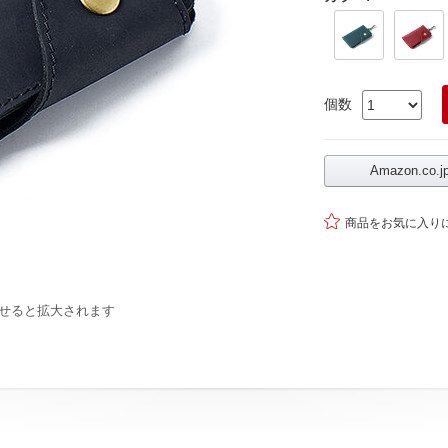
個数
Amazon.co

商品をお気に入り
せると拡大されます