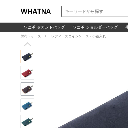
ワニ革 セカンドバッグ
ワニ革 ショルダーバッグ
財布・ケース

レディースコインケース・小銭入れ
