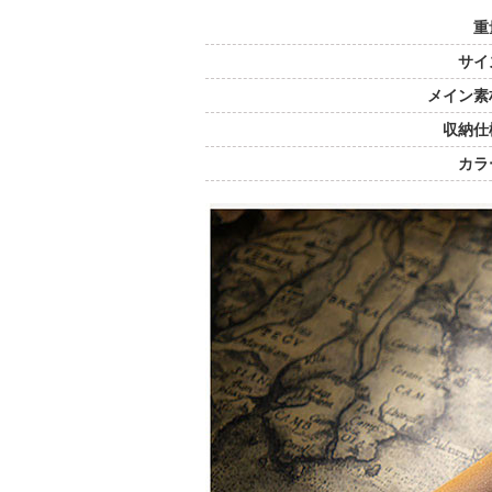
重
サイ
メイン素
収納仕
カラ