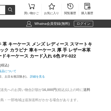





買い物かご
お気に入り
閲覧履歴
購入履歴

Whatna会員登録(無料)
ログイン
然 牛 革 キーケース メンズ レディース スマートキ
ック カラビナ 車キーケース 厚 手 レザー本革
ドキーケース カード入れ 6色 PY-022
(税込)
返品について
日、土日＆祝日除き)。
詳細を見る
配送先へのお買い物合計額が
16,000円
(税込)以上の時に
送料
離島・一部地域は追加送料がかかる場合があります。