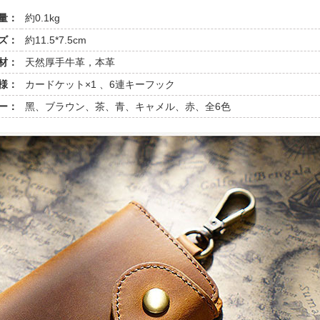
量：
約0.1kg
ズ：
約11.5*7.5cm
材：
天然厚手牛革，本革
様：
カードケット×1 、6連キーフック
ー：
黑、ブラウン、茶、青、キャメル、赤、全6色