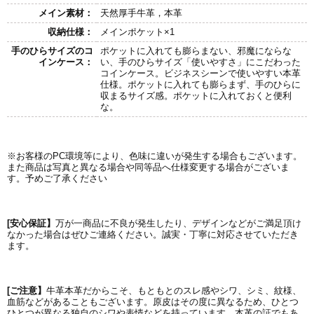
メイン素材：
天然厚手牛革，本革
収納仕様：
メインポケット×1
手のひらサイズのコ
ポケットに入れても膨らまない、邪魔にならな
インケース：
い、手のひらサイズ「使いやすさ」にこだわった
コインケース。ビジネスシーンで使いやすい本革
仕様。ポケットに入れても膨らまず、手のひらに
収まるサイズ感。ポケットに入れておくと便利
な。
※お客様のPC環境等により、色味に違いが発生する場合もございます。
また商品は写真と異なる場合や同等品へ仕様変更する場合がございま
す。予めご了承ください
[安心保証】
万が一商品に不良が発生したり、デザインなどがご満足頂け
なかった場合はぜひご連絡ください。誠実・丁寧に対応させていただき
ます。
[ご注意】
牛革本革だからこそ、もともとのスレ感やシワ、シミ、紋様、
血筋などがあることもございます。原皮はその度に異なるため、ひとつ
ひとつが異なる独自のシワや表情などを持っています。本革の証でもあ