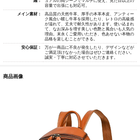
躍：
ュアルの両シーンでマルチに使え、見た目以上の
容量で出張にも対応可。
メイン素材：
高品質の天然牛革、厚手の本革本皮、アンティー
ク風合い鞣し牛革を採用したり、レトロの高級感
が溢れて、丈夫で耐久性があります。使い込まれ
て、なお深みを増す美しい色艶と風合いも人気の
理由。末永くご愛用いただき、色あせない本物の
品格を楽しむことができる。
安心保証：
万が一商品に不良が発生したり、デザインなどが
ご満足頂けなかった場合はぜひご連絡ください。
誠実・丁寧に対応させていただきます。
商品画像