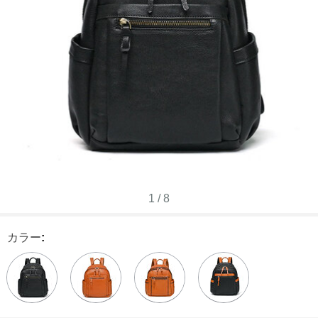
1
/
8
カラー
: