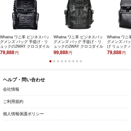
Whatna ワニ革 ビジネスバッ
Whatna ワニ革 ビジネスバッ
Whatna ワ
グメンズ バッグ 手提げ・リ
グメンズ バッグ 手提げ・リ
グメンズ バッグ
ュックの2WAY クロコダイル
ュックの2WAY クロコダイル
げ リュック 
革 厚手本革 A4 15.6インチpc
革 厚手本革 A4 14インチpc収
イル革 厚手 本革
79,888
99,888
79,888
円
円
円
収納可 大容量 盗難防止 旅行
納可 大容量 盗難防止 旅行 出
ンチpc収納可
出張用 通勤 通学 就活 面接
張用 通勤 通学 就活 面接 バ
止 旅行 出張用
バッグ かばん 男性用 ブラウ
ッグ かばん 男性用 ブラウン
活 面接 バッ
ン 黒（1019）
黒（1069）
ブラウン 黒（1
ヘルプ・問い合わせ
会社情報
ご利用規約
個人情報保護ポリシー
お支払方法について