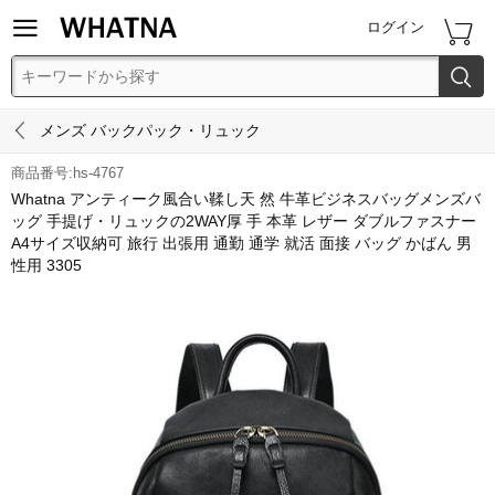


ログイン


メンズ バックパック・リュック
商品番号:hs-4767
Whatna アンティーク風合い鞣し天 然 牛革ビジネスバッグメンズバ
ッグ 手提げ・リュックの2WAY厚 手 本革 レザー ダブルファスナー
A4サイズ収納可 旅行 出張用 通勤 通学 就活 面接 バッグ かばん 男
性用 3305