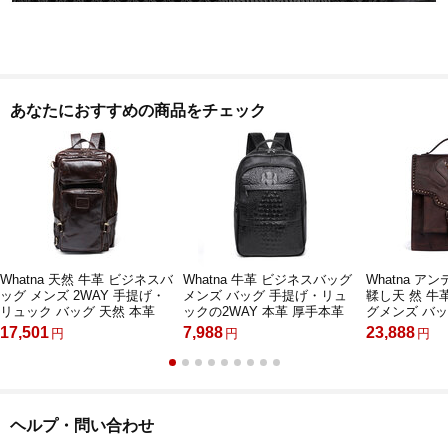
あなたにおすすめの商品をチェック
Whatna 天然 牛革 ビジネスバ
Whatna 牛革 ビジネスバッグ
Whatna 
ッグ メンズ 2WAY 手提げ・
メンズ バッグ 手提げ・リュ
鞣し天 然 
リュック バッグ 天然 本革
ックの2WAY 本革 厚手本革
グメンズ バ
A4 16インチpc収納可 大容量
A4 15.6インチpc収納可 大容
ュックの2WA
17,501
7,988
23,888
円
円
円
旅行 出張用 通勤 通学 就活
量 盗難防止 旅行 出張用 通勤
ザー A4 14
面接 バッグ かばん 男性用 ブ
通学 就活 面接 バッグ かばん
行 出張用 通勤
ラウン（8856）
男性用 黒（KS333）
接 バッグ か
ウン8630
ヘルプ・問い合わせ