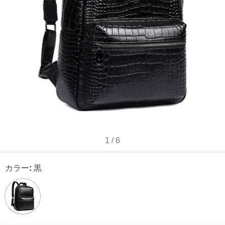
1
/
6
カラー
:
黒