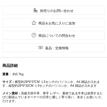

卸売りのお問い合わせ

商品をお気に入りに追加

商品についての問合わせ

返品・交換情報
商品詳細
重量
： 約0.7kg
サイズ：
横型約29*6*37CM １5センチのパソコンか、A4 雑誌が入れま
す、縦型約28*6*32CM １3センチのパソコンか、A4 雑誌が入れます
メイン素材：
高級天然牛革、厚手 レザー、素材である牛革は使用するた
びに馴染んでいきオーナーの日常に優しく寄り添い、末永くお使いいた
だけます。