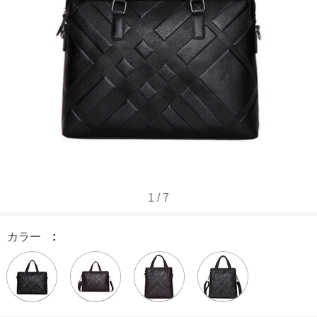
1
/
7
カラー
: