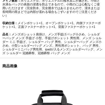
メイン素材：
ポリエステル、ポリエステルの撥水加工が施され、小雨と
水滴をバッグの表面の浸透を防止できるので、小雨のには心配なくご使
用いただけます（完全防水、完全撥水ではありませんので、浸水または
長時間の雨まどでは内部が濡れる場合もごずいますのでご注意くださ
い）
収納仕様：
メインポケット×1、オープンポケット×1、内側ファスナーポ
ケット×1、正面ファスナーポケット×1、背面ファスナーポケット×1
品名：
メンズポシェット肩掛け、メンズ手提げバッグ小さめ、ショルダ
ーバッグ メンズ 手提げ 小型、手提げポシェット 男性用、メンズ ショル
ダー ミニ 手提げ、ショルダー バッグ 男性、ショルダーバッグ メンズ小
さめ、小型ショルダーバッグ メンズ、男性用ポシェット、バッグ 男性、
ショルダーミニバッグ男性用、ipadが入るメンズショルダーバッグ、メン
ズ ショルダー 冠婚葬祭、冠婚葬祭 バッグ メンズ
商品画像