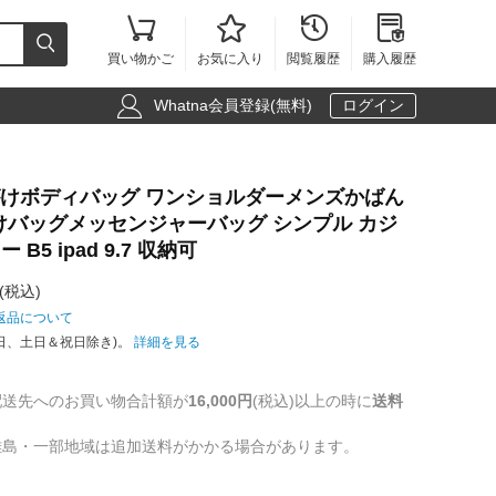





買い物かご
お気に入り
閲覧履歴
購入履歴

Whatna会員登録(無料)
ログイン
斜めがけボディバッグ ワンショルダーメンズかばん
けバッグメッセンジャーバッグ シンプル カジ
 B5 ipad 9.7 収納可
(税込)
返品について
日、土日＆祝日除き)。
詳細を見る
配送先へのお買い物合計額が
16,000円
(税込)以上の時に
送料
離島・一部地域は追加送料がかかる場合があります。