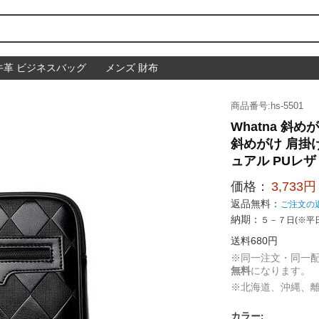
牛革 ビジネスバッグ
メンズ 財布
商品番号:hs-5501
Whatna 
斜めがけ 肩掛
ュアル PUレザ ー
価格：
3,733円
返品無料：
ご注文の
納期：
５－７日(※平
送料680円
※同一注文・同一
無料
になります。
※北海道、沖縄、
カラー
: