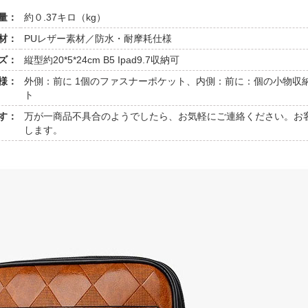
量：
約０.37キロ（kg）
材：
PUレザー素材／防水・耐摩耗仕様
ズ：
縦型約20*5*24cm B5 Ipad9.7収納可
様：
外側：前に 1個のファスナーポケット、内側：前に：個の小物収
ト
す：
万が一商品不具合のようでしたら、お気軽にご連絡ください。お
します。