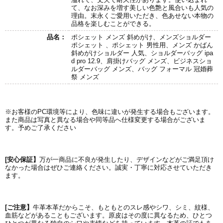
て、なお深みを増す美しい色艶と風合いも人気の
理由。末永くご愛用いただき、色あせない本物の
品格を楽しむことができる。
品名：
ポシェット メンズ 斜めがけ、メンズショルダー
ポシェット 、ポシェット 男性用、メンズ かばん
斜めがけショルダー 人気、ショルダーバッグ ipa
d pro 12.9、肩掛けバッグ メンズ、ビジネスショ
ルダーバッグ メンズ、バッグ フォーマル 冠婚葬
祭 メンズ
※お客様のPC環境等により、色味に違いが発生する場合もございます。
また商品は写真と異なる場合や同等品へ仕様変更する場合がございま
す。予めご了承ください
[安心保証】
万が一商品に不良が発生したり、デザインなどがご満足頂け
なかった場合はぜひご連絡ください。誠実・丁寧に対応させていただき
ます。
[ご注意】
牛革本革だからこそ、もともとのスレ感やシワ、シミ、紋様、
血筋などがあることもございます。原皮はその度に異なるため、ひとつ