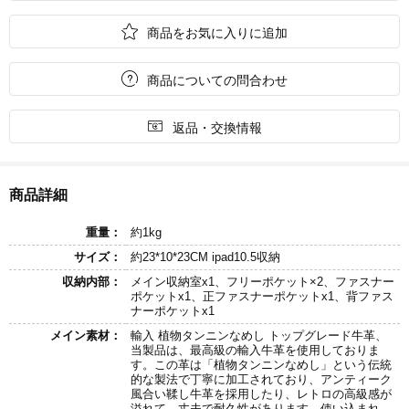

商品をお気に入りに追加

商品についての問合わせ

返品・交換情報
商品詳細
重量：
約1kg
サイズ：
約23*10*23CM ipad10.5収納
収納内部：
メイン収納室x1、フリーポケット×2、ファスナー
ポケットx1、正ファスナーポケットx1、背ファス
ナーポケットx1
メイン素材：
輸入 植物タンニンなめし トップグレード牛革、
当製品は、最高級の輸入牛革を使用しておりま
す。この革は「植物タンニンなめし」という伝統
的な製法で丁寧に加工されており、アンティーク
風合い鞣し牛革を採用したり、レトロの高級感が
溢れて、丈夫で耐久性があります。使い込まれ