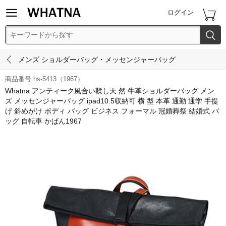


ログイン


メンズ ショルダーバッグ・メッセンジャーバッグ
商品番号:hs-5413（1967）
Whatna アンティーク風合い鞣し天 然 牛革ショルダーバッグ メン
ズ メッセンジャーバッグ ipad10.5収納可 横 型 本革 通勤 通学 手提
げ 斜めがけ ボディ バッグ ビジネス フォーマル 冠婚葬祭 結婚式 バ
ッグ 自転車 かばん1967