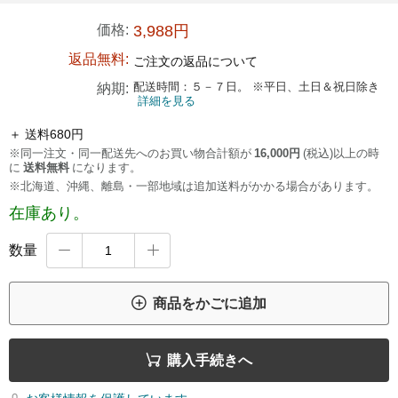
価格:
3,988円
返品無料:
ご注文の返品について
配送時間：５－７日。 ※平日、土日＆祝日除き
納期:
詳細を見る
＋ 送料680円
※同一注文・同一配送先へのお買い物合計額が
16,000円
(税込)以上の時
に
送料無料
になります。
※北海道、沖縄、離島・一部地域は追加送料がかかる場合があります。
在庫あり。
数量



商品をかごに追加

購入手続きへ