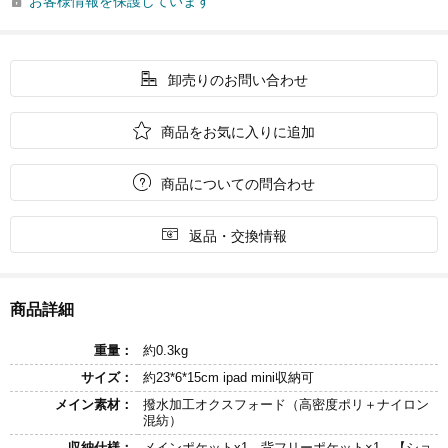
お客様情報を保護しています


卸売りのお問い合わせ

商品をお気に入りに追加

商品についての問合わせ

返品・交換情報
商品詳細
重量：
約0.3kg
サイズ：
約23*6*15cm ipad mini収納可
メイン素材：
撥水加工オクスフォード（高密度ポリ＋ナイロン
混紡）
収納仕様：
メインポケットx1、背フリーポケット×1、【ショ