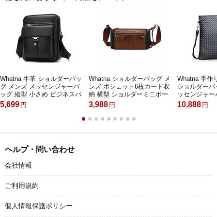
Whatna 牛革 ショルダーバッ
Whatna ショルダーバッグ メ
Whatna 手
グ メンズ メッセンジャーバ
ンズ ポシェット6枚カード収
ショルダーバ
ッグ 縦型 小さめ ビジネスバ
納 横型 ショルダーミニポー
ッセンジャーバ
ッグ 9.7インチipad収納可 本
チ 革 軽量 小型 小さめメッセ
A4 12インチ
5,699
3,988
10,888
円
円
円
革 通勤 通学 斜めがけバッグ
ンジャーバッグ斜め掛け 肩掛
ー ビジネスバ
オシャレ な シンプル な 軽量
け ビジネス 通学 通勤鞄 軽量
士用 黒 青（38
実用 自転車 かばん男性用 ブ
実用 自転車 かばん男性用 ブ
ラウン 黒（8516）
ラウン
ヘルプ・問い合わせ
会社情報
ご利用規約
個人情報保護ポリシー