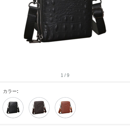
1
/
9
カラー
: