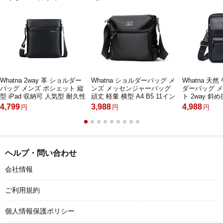
Whatna 2way 革 ショルダー
Whatna ショルダーバッグ メ
Whatna 天
バッグ メンズ ポシェット 縦
ンズ メッセンジャーバッグ
ダーバッグ 
型 iPad 収納可 人気型 耐久性
頑丈 軽量 横型 A4 B5 11イン
ト 2way 斜
革 レザー 縦型 ビジネスバッ
チipadpro収納可 オックスフ
ッグミニ 胸
4,799
3,988
4,988
円
円
円
グ メッセンジャーバッグ 斜
ォード布 防水 耐磨耗 ビジネ
レザー 本革 
め掛け 黒 ブラック ブラウン
スバッグ 小さい 斜めがけ バ
センジャーバ
全2色
ッグ 男性用 紳士用 黒 ブルー
ッグ メンズ 
1807
ト男性（HS-1
ヘルプ・問い合わせ
会社情報
ご利用規約
個人情報保護ポリシー