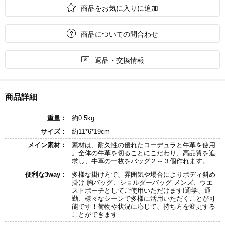

商品をお気に入りに追加

商品についての問合わせ

返品・交換情報
商品詳細
重量：
約0.5kg
サイズ：
約11*6*19cm
メイン素材：
素材は、耐久性の優れたコーデュラと牛革を使用
。全体の牛革を切ることにこだわり、高品質を追
求し、牛革の一枚をバッグ２～３個作れます。
便利な3way：
多様な掛け方で、雰囲気や場合によりボディ斜め
掛け 胸バッグ、ショルダーバッグ メンズ、ウエ
ストポーチとしてご使用いただけます!通学、通
勤、様々なシーンで多様に活用いただくことが可
能です！荷物や状況に応じて、持ち方を変更する
ことができます