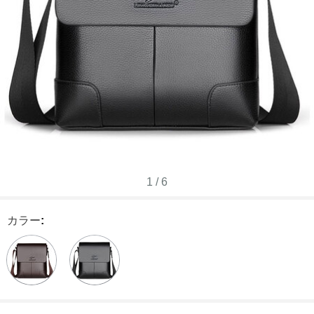
1
/
6
カラー
: