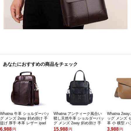
あなたにおすすめの商品をチェック
Whatna 牛革 ショルダーバッ
Whatna アンティーク風合い
Whatna 2
グ メンズ 2way 斜め掛け 手
鞣し天然牛革 ショルダーバッ
ッグ メンズ 
提げ 厚手 本革 レザー ipad
グ メンズ 2way 斜め掛け 手
革 小 横型 
10.5収納可 縦型 小さめ メッ
提げ 厚手 本革 レザー小さめ
ショルダーベ
6,988
15,988
3,988
円
円
円