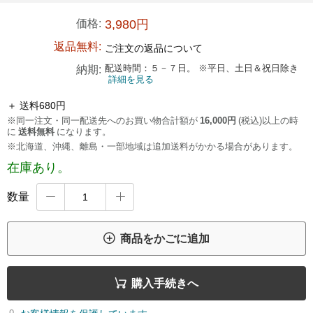
価格:
3,980円
返品無料:
ご注文の返品について
配送時間：５－７日。 ※平日、土日＆祝日除き
納期:
詳細を見る
＋ 送料680円
※同一注文・同一配送先へのお買い物合計額が
16,000円
(税込)以上の時
に
送料無料
になります。
※北海道、沖縄、離島・一部地域は追加送料がかかる場合があります。
在庫あり。
数量



商品をかごに追加

購入手続きへ