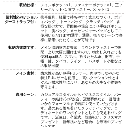
収納仕様：
メインポケットx1、ファスナーポケット×1、正フ
リーポケット×1 背ファスナーポケット×1
便利性2way:ショル
携帯便利、軽量で持ちやすく丈夫なつくり、ボデ
ダーストラップ付：
ィバッグ 、トートバッグ、クラッチ バッグ、多
様な掛け方で、雰囲気や場合により手提げポシェ
ット、胸バッグ、メッセンジャーバッグとしてご
使用いただけます!通学、通勤、様々なシーンで多
様に活用いただくことが可能です
収納力拔群です：
メイン収納室内装豊富、ラウンドファスナーで開
閉、より大幅に開けますので、物出し入れとても
便利.ipad9.7、スマホ、折りたたみ傘、財布、手
帳、鍵、タバコ、ライター、パスポート小物など
の収納可能
メイン素材：
防水性が高い厚手PUレザー。肉厚でしなやかな
特注PUレザーを使用し、高いクッション性とす
ぐれた撥水性能により、あなたの大事な小物類を
守ります。
適用シーン：
カジュアルスタイルからビジネススタイル、パー
ティーや結婚式の2次会、冠婚葬祭など、普段使
いからフォーマルまで幅広く使っていただけま
す。品のある落ち着いたクラッチバッグで、コー
ディネートのワンポイントとしても使えるバッグ
です。。誕生日、卒業式、就職祝い、クリスマス
プレゼント、新年祝いなど場合にも最適のプレゼ
ントです。