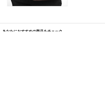
あなたにおすすめの商品をチェック
Whatna ショルダーバッグ メ
Whatna ビジネスバッグ メン
Whatna 手
ンズ メッセンジャーバッグ
ズ ポシェット 就活バッグ カ
ショルダーバ
横型 A4 13インチpc収納可 収
ジュアルバッグ フォーマルバ
ッセンジャーバ
納可 オックスフォード布 防
ッグ メンズバッグ 斜めがけ
A4 12インチi
4,988
4,988
10,888
円
円
円
水 耐磨耗 ビジネスバッグ 小
バッグボディーバック ワンシ
厚手 レザー
さい 斜めがけ バッグ 男性用
ョルダーバック 男性用 紳士
小さい 斜めが
紳士用 黒 ブルー（5208-31）
用
用 紳士用 黒 