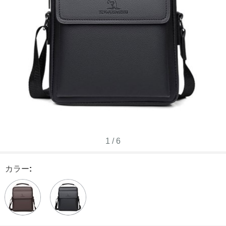
1
/
6
カラー
: