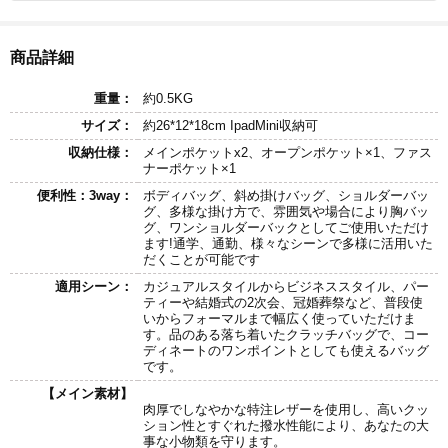
商品詳細
重量：
約0.5KG
サイズ：
約26*12*18cm IpadMini収納可
収納仕様：
メインポケットx2、オープンポケット×1、ファス
ナーポケット×1
便利性：3way：
ボディバッグ、斜め掛けバッグ、ショルダーバッ
グ、多様な掛け方で、雰囲気や場合により胸バッ
グ、ワンショルダーバックとしてご使用いただけ
ます!通学、通勤、様々なシーンで多様に活用いた
だくことが可能です
適用シーン：
カジュアルスタイルからビジネススタイル、パー
ティーや結婚式の2次会、冠婚葬祭など、普段使
いからフォーマルまで幅広く使っていただけま
す。品のある落ち着いたクラッチバッグで、コー
ディネートのワンポイントとしても使えるバッグ
です。
【メイン素材】
肉厚でしなやかな特注レザーを使用し、高いクッ
ション性とすぐれた撥水性能により、あなたの大
事な小物類を守ります。