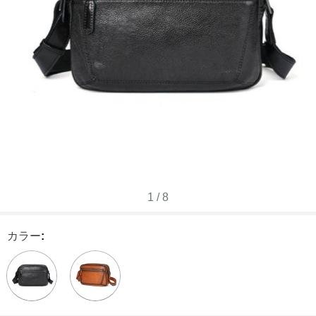
1
/
8
カラー
: