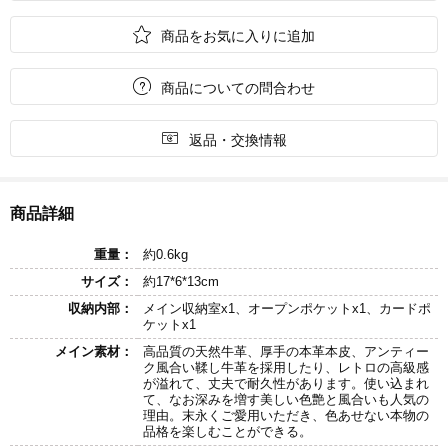

商品をお気に入りに追加

商品についての問合わせ

返品・交換情報
商品詳細
重量：
約0.6kg
サイズ：
約17*6*13cm
収納内部：
メイン収納室x1、オープンポケットx1、カードポ
ケットx1
メイン素材：
高品質の天然牛革、厚手の本革本皮、アンティー
ク風合い鞣し牛革を採用したり、レトロの高級感
が溢れて、丈夫で耐久性があります。使い込まれ
て、なお深みを増す美しい色艶と風合いも人気の
理由。末永くご愛用いただき、色あせない本物の
品格を楽しむことができる。