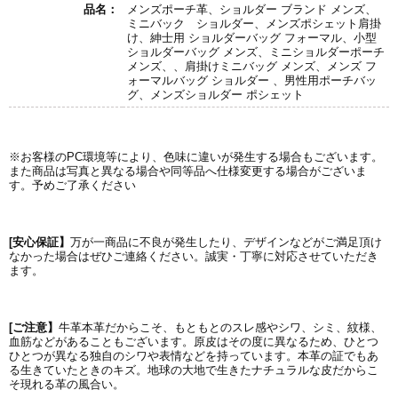
品名：
メンズポーチ革、ショルダー ブランド メンズ、
ミニバック ショルダー、メンズポシェット肩掛
け、紳士用 ショルダーバッグ フォーマル、小型
ショルダーバッグ メンズ、ミニショルダーポーチ
メンズ、、肩掛けミニバッグ メンズ、メンズ フ
ォーマルバッグ ショルダー 、男性用ポーチバッ
グ、メンズショルダー ポシェット
※お客様のPC環境等により、色味に違いが発生する場合もございます。
また商品は写真と異なる場合や同等品へ仕様変更する場合がございま
す。予めご了承ください
[安心保証】
万が一商品に不良が発生したり、デザインなどがご満足頂け
なかった場合はぜひご連絡ください。誠実・丁寧に対応させていただき
ます。
[ご注意】
牛革本革だからこそ、もともとのスレ感やシワ、シミ、紋様、
血筋などがあることもございます。原皮はその度に異なるため、ひとつ
ひとつが異なる独自のシワや表情などを持っています。本革の証でもあ
る生きていたときのキズ。地球の大地で生きたナチュラルな皮だからこ
そ現れる革の風合い。