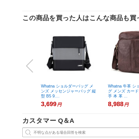
この商品を買った人はこんな商品も買
Whatna ショルダーバッグ メ
Whatna 牛革 
ンズ メッセンジャーバッグ 縦
グ メンズ カード
型 B5 9....
手 本 革 ...
3,699
8,988
円
円
カスタマー Q＆A
