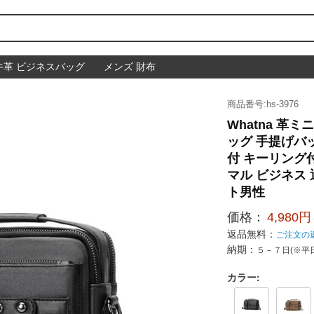
牛革 ビジネスバッグ
メンズ 財布
商品番号:hs-3976
Whatna 革
ッグ 手提げバ
付 キーリング
マル ビジネス
ト男性
価格：
4,980円
返品無料：
ご注文の
納期：
５－７日(※平
カラー
: