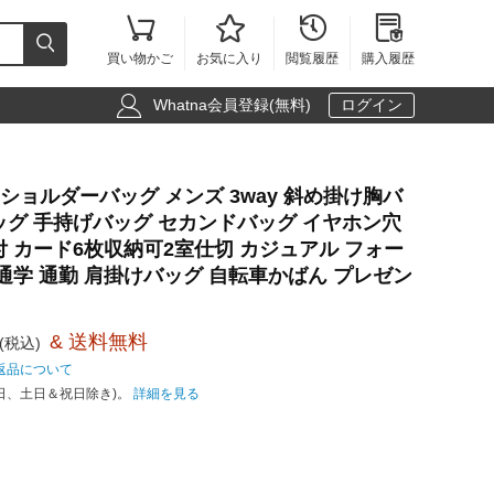





買い物かご
お気に入り
閲覧履歴
購入履歴

Whatna会員登録(無料)
ログイン
ミニショルダーバッグ メンズ 3way 斜め掛け胸バ
ッグ 手持げバッグ セカンドバッグ イヤホン穴
付 カード6枚収納可2室仕切 カジュアル フォー
 通学 通勤 肩掛けバッグ 自転車かばん プレゼン
& 送料無料
(税込)
返品について
日、土日＆祝日除き)。
詳細を見る