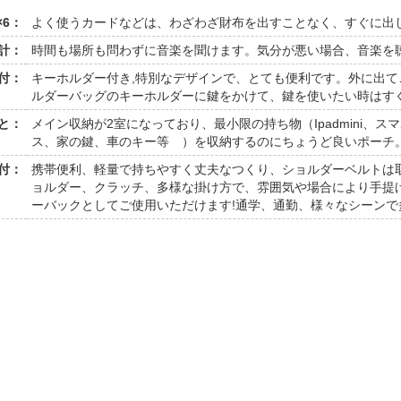
6：
よく使うカードなどは、わざわざ財布を出すことなく、すぐに出
計：
時間も場所も問わずに音楽を聞けます。気分が悪い場合、音楽を
付：
キーホルダー付き,特別なデザインで、とても便利です。外に出
ルダーバッグのキーホルダーに鍵をかけて、鍵を使いたい時はす
と：
メイン収納が2室になっており、最小限の持ち物（Ipadmini、
ス、家の鍵、車のキー等 ）を収納するのにちょうど良いポーチ
付：
携帯便利、軽量で持ちやすく丈夫なつくり、ショルダーベルトは
ョルダー、クラッチ、多様な掛け方で、雰囲気や場合により手提
ーバックとしてご使用いただけます!通学、通勤、様々なシーン