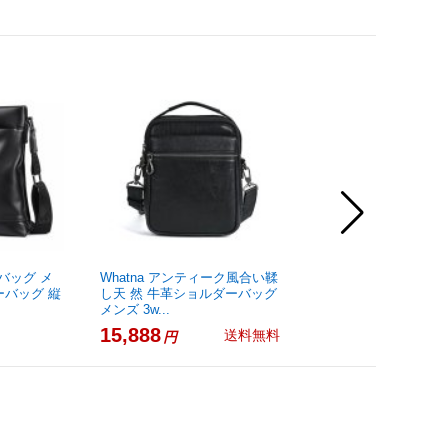
ーバッグ メ
Whatna アンティーク風合い鞣
Whatna ショルダーバ
ーバッグ 縦
し天 然 牛革ショルダーバッグ
ンズ レディース 2WA
メンズ 3w...
バッグ ボデ...
15,888
3,680
送料無料
円
円