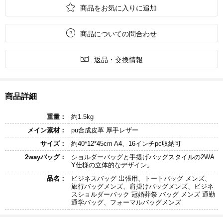

商品をお気に入りに追加

商品についての問合わせ

返品・交換情報
商品詳細
重量：
約1.5kg
メイン素材：
pu合成皮革 厚手レザー
サイズ：
約40*12*45cm A4、16インチpc収納可
2wayバッグ：
ショルダーバッグと手提げバッグスタイルの2WA
Y仕様の立体的なデザイン。
品名：
ビジネスバッグ 出張用、トートバッグ メンズ、
旅行バッグメンズ、肩掛けバッグメンズ、ビジネ
スショルダーバック 冠婚葬祭 バッグ メンズ 通勤
通学バッグ、フォーマルバッグメンズ