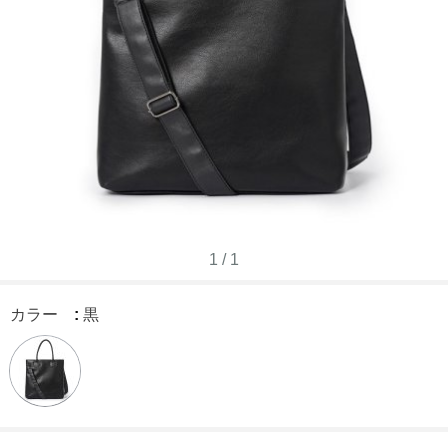
1
/
1
カラー
:
黒