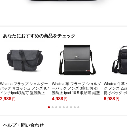
あなたにおすすめの商品をチェック
Whatna フラップ ショルダー
Whatna 革 フラップ ショルダ
Whatna 牛
バッグ サコッシュ メンズ 9.7
ーバッグ メンズ 3室仕切 盗
グ メンズ 2w
インチipad収納可 盗難防止
難防止 ipad 10.5 収納可 縦型
提げバッグ 
防水ナイロンメッセンジャー
メンズ ビジネスかばん斜めが
型 ipad Mi
2,988
4,988
6,988
円
円
円
バッグ 小さめ ビジネス カジ
け 小さめメッセンジャーバッ
ッセンジャー
ュアル 通勤 通学 斜めがけ バ
グ 斜め掛け通学通勤バッグ
勤バッグ 肩
ッグ 軽量 実用 自転車 かばん
肩掛けバッグ 紳士用 男性用
車かばん プ
男性用 黒（0313）
BL9931-2
ウン 6509
ヘルプ・問い合わせ