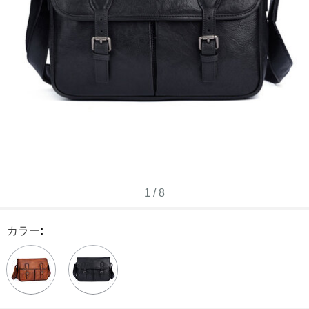
1
/
8
カラー
: