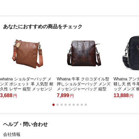
あなたにおすすめの商品をチェック
whatna ショルダーバッグ メ
Whatna 牛革 クロコダイル型
Whatna 
ンズ ポシェット 革 人気型 耐
押しショルダーバッグ メンズ
鞣し天 然 牛
久性 レザー 縦型 メッセンジ
メッセンジャーバッグ 縦型
ッグ メンズ 横
ャーバッグ 斜め掛け iPad 収
横型B5 A4 ビジネスバッグ 本
け ボディバ
3,688
7,899
13,888
円
円
円
納 通学 通勤鞄 軽量 実用 自
革 本皮 通勤 通学 斜めがけバ
ダー バッグ
転車 かばん男性用 ブラウン
ッグ オシャレ な シンプル な
能 ショルダー
2080
実用 自転車 かばん男性用 ブ
肩掛けバック
ラウン
胸バッグ 自
ゼント男性
ヘルプ・問い合わせ
会社情報