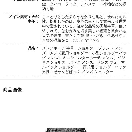
鍵、タバコ、ライター、パスポート小物などの収
納可能
メイン素材：天然
しっとりとした柔らかな触り心地と、優れた耐久
牛革：
性。採用したのは、皮革の王として古来より世界
中で愛されている、確かな品質の天然牛革。使い
込まれて、なお深みを増す美しい色艶と風合いも
人気の理由。末永くご愛用いただき、色あせない
本物の品格を楽しむことができる
品名：
メンズポーチ 牛革、ショルダー ブランド メン
ズ、メンズ夏用ショルダー、小型ショルダーバッ
グ メンズ、ミニショルダーポーチ メンズ、ビジ
ネスショルダーバッグ メンズ、メンズ フォーマ
ルバッグ ショルダー 、葬式用 ショルダーバッグ
男性、せかんどばっく メンズ ショルダー
商品画像