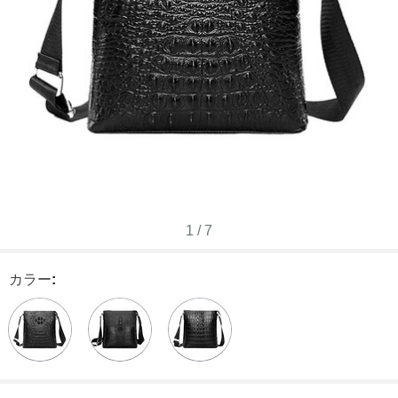
1
/
7
カラー
: