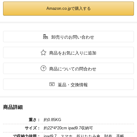
Amazon.co.jpで購入する

卸売りのお問い合わせ

商品をお気に入りに追加

商品についての問合わせ

返品・交換情報
商品詳細
重さ：
約0.85KG
サイズ：
約22*4*20cm ipad9.7収納可
で収納力抜群：
ipad9.7、スマホ、折りたたみ傘、財布、手帳、