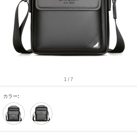
1
/
7
カラー
: