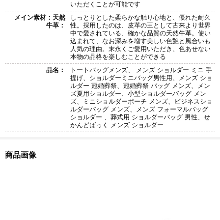
いただくことが可能です
メイン素材：天然
しっとりとした柔らかな触り心地と、優れた耐久
牛革：
性。採用したのは、皮革の王として古来より世界
中で愛されている、確かな品質の天然牛革。使い
込まれて、なお深みを増す美しい色艶と風合いも
人気の理由。末永くご愛用いただき、色あせない
本物の品格を楽しむことができる
品名：
トートバッグメンズ、 メンズ ショルダー ミニ 手
提げ、ショルダーミニバッグ男性用、メンズ ショ
ルダー 冠婚葬祭、冠婚葬祭 バッグ メンズ、メン
ズ夏用ショルダー、小型ショルダーバッグ メン
ズ、ミニショルダーポーチ メンズ、ビジネスショ
ルダーバッグ メンズ、メンズ フォーマルバッグ
ショルダー 、葬式用 ショルダーバッグ 男性、せ
かんどばっく メンズ ショルダー
商品画像