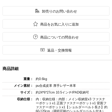

卸売りのお問い合わせ

商品をお気に入りに追加

商品についての問合わせ

返品・交換情報
商品詳細
重量：
約0.6kg
メイン素材：
pu合成皮革 厚手レザー本革
サイズ：
約24*6*27cm 10.5インチIPAD収納可
収納仕様：
内：収納仕様：内部：メイン収納室x3 ファスナ
ーポケットx1 正面ファスナーポケットx1 背面フ
ァスナーポケットx1【ショルダーベルト長さ】約
60-120cm（調節可能のショルダーベルト付き）