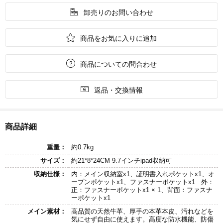

卸売りのお問い合わせ

商品をお気に入りに追加

商品についての問合わせ

返品・交換情報
商品詳細
重量：
約0.7kg
サイズ：
約21*8*24CM 9.7インチipad収納可
収納仕様：
内：メイン収納室x1、証明書入れポケットx1、オ
ープンポケットx1、ファスナーポケットx1 外：
正：ファスナーポケットx1 × 1、背面：ファスナ
ーポケットx1
メイン素材：
高品質の天然牛革、厚手の本革本皮、汚れなどを
気にせず自由に使えます。高度な防水機能、防傷