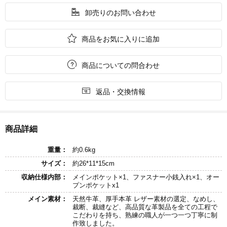

卸売りのお問い合わせ

商品をお気に入りに追加

商品についての問合わせ

返品・交換情報
商品詳細
重量：
約0.6kg
サイズ：
約26*11*15cm
収納仕様内部：
メインポケット×1、ファスナー小銭入れ×1、オー
プンポケットx1
メイン素材：
天然牛革、厚手本革 レザー素材の選定、なめし、
裁断、裁縫など、高品質な革製品を全ての工程で
こだわりを持ち、熟練の職人が一つ一つ丁寧に制
作致しました。