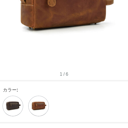
1
/
6
カラー
: