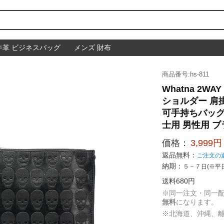
牛革 ビジネスバッグ
メンズ 財布
商品番号:hs-811
Whatna 2W
ショルダー 肩掛け 
可手持ちバッグ
士用 男性用 ブ
価格：
3,999円
返品無料：
ご注文の
納期：
５－７日(※平
送料680円
※同一注文・同一
無料
になります。
※北海道、沖縄、