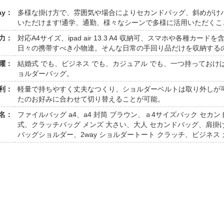
ay：
多様な掛け方で、雰囲気や場合によりセカンドバッグ、斜めがけ
いただけます!通学、通勤、様々なシーンで多様に活用いただくこ
力：
対応A4サイズ、ipad air 13.3 A4 収納可、スマホや各種カ
日々の携帯すべき小物達。そんな日常の手回り品だけを収納する
躍：
結婚式 でも、ビジネス でも、カジュアル でも、一つ持ってお
ョルダーバッグ。
利：
軽量で持ちやすく丈夫なつくり、ショルダーベルトは取り外しが
たのお好みに合わせて切り替えることが可能。
名：
ファイルバッグ a4、a4 封筒 ブラウン、ａ4サイズバック セカ
式、クラッチバッグ メンズ 大さい、大人 セカンドバッグ、肩掛
バッグショルダー、2way ショルダートート クラッチ、ビジネス 