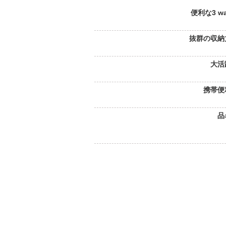
便利な3 w
抜群の収納
大活
携帯便
品