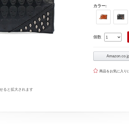
カラー
:
個数
Amazon.co

商品をお気に入り
せると拡大されます