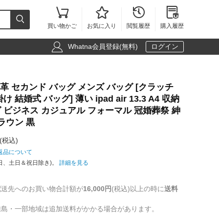





買い物かご
お気に入り
閲覧履歴
購入履歴

Whatna会員登録(無料)
ログイン
AY 革 セカンド バッグ メンズ バッグ [クラッチ
結婚式 バッグ] 薄い ipad air 13.3 A4 収納
 ビジネス カジュアル フォーマル 冠婚葬祭 紳
ラウン 黒
(税込)
返品について
日、土日＆祝日除き)。
詳細を見る
配送先へのお買い物合計額が
16,000円
(税込)以上の時に
送料
離島・一部地域は追加送料がかかる場合があります。