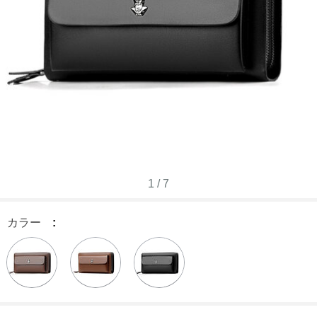
1
/
7
カラー
: