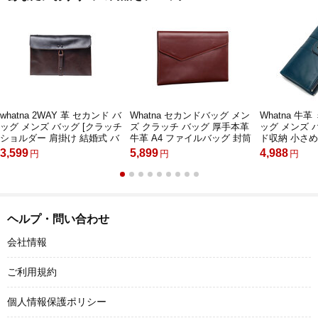
whatna 2WAY 革 セカンド バ
Whatna セカンドバッグ メン
Whatna 牛
ッグ メンズ バッグ [クラッチ
ズ クラッチ バッグ 厚手本革
ッグ メンズ 
ショルダー 肩掛け 結婚式 バ
牛革 A4 ファイルバッグ 封筒
ド収納 小さ
ッグ] 皮 A4 手持ちバッグ ビ
袋 ジュアル フォーマル 冠婚
グ 長財布 革
3,599
5,899
4,988
円
円
円
ジネス カジュアル フォーマ
葬祭 ビジネス バッグ 手持ち
ンズ ポーチ 
ル 冠婚葬祭 紳士用 男性用 ブ
バッグ 紳士用 男性用 黒 ブラ
婚式 冠婚葬祭 
ラウン（727）
ウン 茶 ワインレッド S135
ヘルプ・問い合わせ
会社情報
ご利用規約
個人情報保護ポリシー