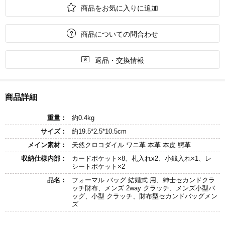

商品をお気に入りに追加

商品についての問合わせ

返品・交換情報
商品詳細
重量：
約0.4kg
サイズ：
約19.5*2.5*10.5cm
メイン素材：
天然クロコダイル ワニ革 本革 本皮 鰐革
収納仕様内部：
カードポケット×8、札入れx2、小銭入れ×1、レ
シートポケット×2
品名：
フォーマル バッグ 結婚式 用、紳士セカンドクラ
ッチ財布、メンズ 2way クラッチ、メンズ小型バ
ッグ、小型 クラッチ、財布型セカンドバッグメン
ズ