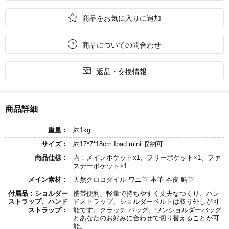

商品をお気に入りに追加

商品についての問合わせ

返品・交換情報
商品詳細
重量：
約1kg
サイズ：
約17*7*18cm Ipad mini 収納可
商品仕様：
内：メインポケットx1、フリーポケット×1、ファ
スナーポケット×1
メイン素材：
天然クロコダイル ワニ革 本革 本皮 鰐革
付属品：ショルダー
携帯便利、軽量で持ちやすく丈夫なつくり、ハン
ストラップ、ハンド
ドストラップ、ショルダーベルトは取り外しが可
ストラップ：
能です。クラッチ バッグ、ワンショルダーバッグ
とあなたのお好みに合わせて切り替えることが可
能。