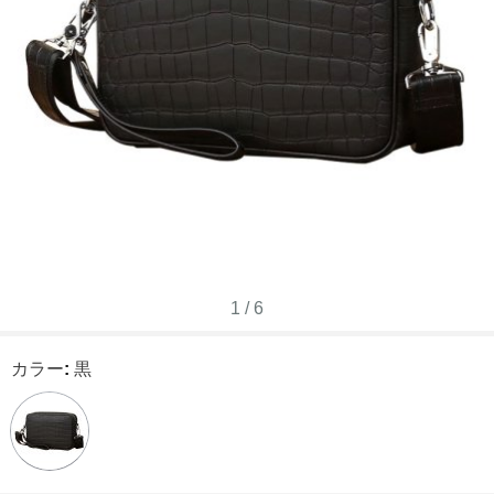
1
/
6
カラー
:
黒