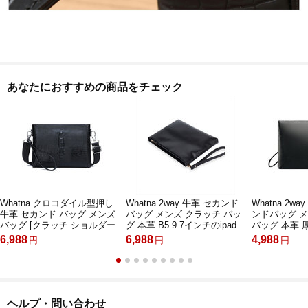
あなたにおすすめの商品をチェック
Whatna クロコダイル型押し
Whatna 2way 牛革 セカンド
Whatna 2w
牛革 セカンド バッグ メンズ
バッグ メンズ クラッチ バッ
ンドバッグ 
バッグ [クラッチ ショルダー
グ 本革 B5 9.7インチのipad
バッグ 本革 
肩掛け 結婚式 バッグ] 6枚カ
収納可 カジュアル フォーマ
9.7インチのi
6,988
6,988
4,988
円
円
円
ード収納 手持ちバッグ ビジ
ル 冠婚葬祭 結婚式 バッグ紳
ード収納 小
ネス カジュアル フォーマル
士用 男性用 黑
フォーマル 
冠婚葬祭 紳士用 男性用 黒 ブ
バッグ紳士用 男
ルー（fei66102）
1500）
ヘルプ・問い合わせ