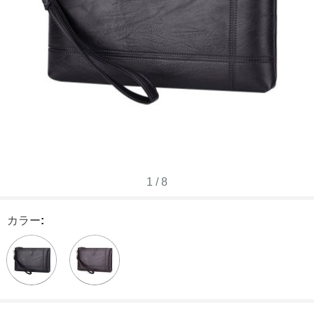
1
/
8
カラー
: