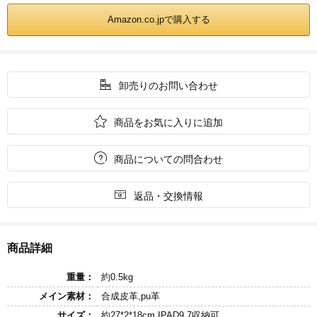
Amazon.co.jpで購入する

卸売りのお問い合わせ

商品をお気に入りに追加

商品についての問合わせ

返品・交換情報
商品詳細
重量：
約0.5kg
メイン素材：
合成皮革,pu革
サイズ：
約27*2*18cm IPAD9.7収納可