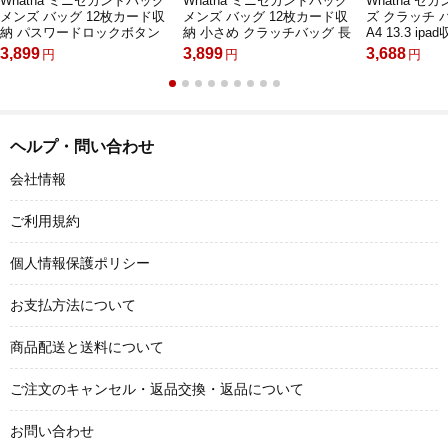
Whatna ミニセカンドバッグ
Whatna ミニセカンドバッグ
Whatna セ
メンズ バッグ 12枚カード収
メンズ バッグ 12枚カード収
ズ クラッチ 
納 パスワードロックボタン
納 小さめ クラッチバッグ 長
A4 13.3 ip
盗難防止 小さめ クラッチバ
財布 革 手持ちバッグ メンズ
ス タブレット
3,899
3,899
3,688
円
円
円
ッグ 長財布 革 手持ちバッグ
ポーチ 男性用 紳士用 結婚式
イルバッグ 
メンズ ポーチ 男性用 紳士用
冠婚葬祭 黒 ブラウン A716
カジュアル 
結婚式 冠婚葬祭 黒 ブラウン
式バッグ 冠婚
L3070
士用 男性用 （
ヘルプ・問い合わせ
会社情報
ご利用規約
個人情報保護ポリシー
お支払方法について
商品配送と送料について
ご注文のキャンセル・返品交換・返品について
お問い合わせ