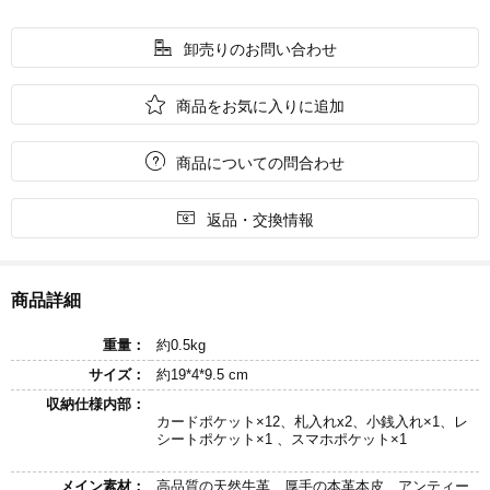

卸売りのお問い合わせ

商品をお気に入りに追加

商品についての問合わせ

返品・交換情報
商品詳細
重量：
約0.5kg
サイズ：
約19*4*9.5 cm
収納仕様内部：
カードポケット×12、札入れx2、小銭入れ×1、レ
シートポケット×1 、スマホポケット×1
メイン素材：
高品質の天然牛革、厚手の本革本皮、アンティー