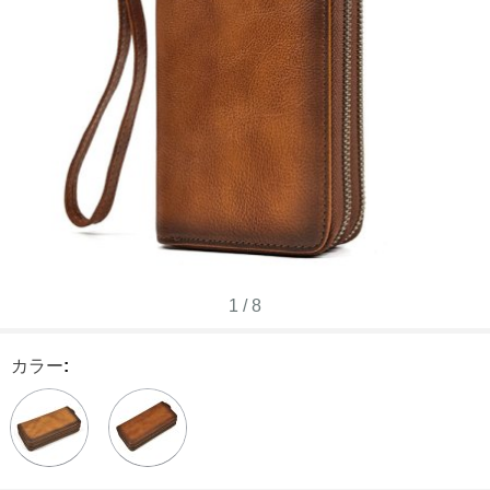
1
/
8
カラー
: