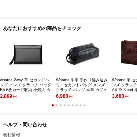
あなたにおすすめの商品をチェック
whatna 2way 革 セカンドバ
Whatna 牛革 手作り編み込み
Whatna 革
ッグ メンズ クラッチ バッグ
ミニセカンドバッグ メンズ
ンズ クラッチ
B5 6枚カード収納 小銭入 カ
クラッチ バッグ 本革 カジュ
A4 13.3ipa
ジュアル フォーマル 冠婚葬
アル フォーマル 冠婚葬祭 結
ーフケース 
2,899
6,988
3,688
円
円
円
祭 結婚式 バッグ紳士用 男性
婚式 バッグ紳士用 男性用 黑
封筒袋 手持
用 黑（115）
8620
ス カジュアル
婚式バッグ 
紳士用 男性用 
ヘルプ・問い合わせ
会社情報