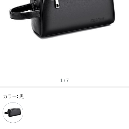
1
/
7
カラー
:
黒