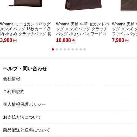
Whatna ミニセカンドバッグ
Whatna 天然 牛革 セカンドバ
Whatna 天
メンズ バッグ 18枚カード収
ッグ メンズ バッグ クラッチ
ッグ メンズ 
納 小さめ クラッチバッグ 長
バッグ 小さい パスワードロ
ファイルバッグ
財布 革 手持ちバッグ メンズ
ックボタン付 3室仕切 カード
イズ MacBook
3,988
10,888
7,988
円
円
円
ポーチ 男性用 紳士用 結婚式
6枚収納可厚手 本 革 レザー
革 結婚式 披
冠婚葬祭 黒 ブラウン 1190
結婚式 バッグ フォーマル ビ
ュアルフォー
ジネス 冠婚葬祭 バッグ 男性
冠婚葬祭 バッ
用 紳士用 （MC1011）
用 ブラウンCF
ヘルプ・問い合わせ
会社情報
ご利用規約
個人情報保護ポリシー
お支払方法について
商品配送と送料について