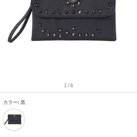
1
/
6
カラー
:
黒