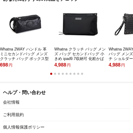
Whatna 2WAY ハンドル 革
Whatna クラッチ バッグ メン
Whatna 2W
ミニセカンドバッグ メンズ
ズ バッグ セカンドバッグ 小
バッグ メンズ
クラッチ バッグ ボックス型
きめ ipad9.7収納可 化粧かば
チ ショルダー
本革 6枚カード収納 カジュア
ん 手持ちバッグ 結婚式 バッ
バッグ] B5 
698
4,988
4,988
円
円
円
ル フォーマル 冠婚葬祭 結婚
グ 冠婚葬祭バッグ 男性用 紳
10.5インチの
式 バッグ紳士用 男性用 黑
士用 通勤用 黒 青（FS072）
ちバッグ ビ
SE8013-1
ル フォーマル
用 男性用 黒（
ヘルプ・問い合わせ
会社情報
ご利用規約
個人情報保護ポリシー