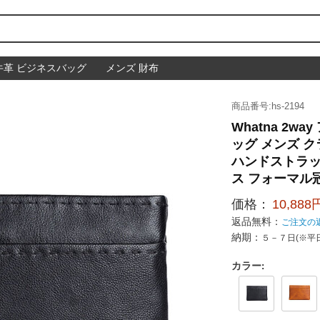
牛革 ビジネスバッグ
メンズ 財布
商品番号:hs-2194
Whatna 2
ッグ メンズ ク
ハンドストラッ
ス フォーマル冠
価格：
10,888
返品無料：
ご注文の
納期：
５－７日(※平
カラー
: