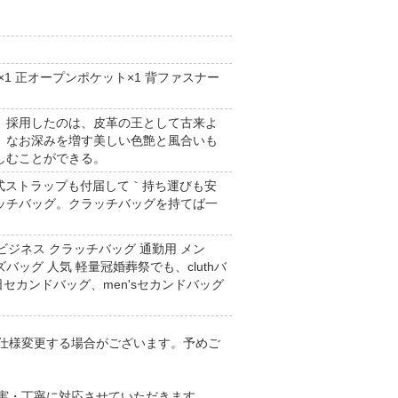
1 正オープンポケット×1 背ファスナー
、採用したのは、皮革の王として古来よ
、なお深みを増す美しい色艶と風合いも
しむことができる。
脱式ストラップも付届して｀持ち運びも安
ッチバッグ。クラッチバッグを持てば一
ビジネス クラッチバッグ 通勤用 メン
ンズバッグ 人気 軽量冠婚葬祭でも、cluthバ
日セカンドバッグ、men'sセカンドバッグ
仕様変更する場合がございます。予めご
実・丁寧に対応させていただきます。