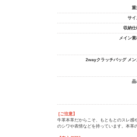
重
サイ
収納仕
メイン素
2wayクラッチバッグ メ
品
[ご注意】
牛革本革だからこそ、もともとのスレ感
のシワや表情などを持っています。本革