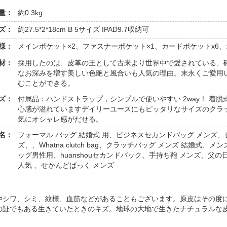
量：
約0.3kg
ズ：
約27.5*2*18cm B 5サイズ IPAD9.7収納可
様：
メインポケット×2、ファスナーポケット×1、カードポケットx6、
材：
採用したのは、皮革の王として古来より世界中で愛されている、
なお深みを増す美しい色艶と風合いも人気の理由。末永くご愛用
むことができる。
ンズ：
付属品：ハンドストラップ，シンプルで使いやすい 2way！ 着
心感が溢れていますデイリーユースにもピッタリなサイズのクラ
気にオシャレ感がだせる。
名：
フォーマル バッグ 結婚式 用、ビジネスセカンドバッグ メンズ、
ズ、、Whatna clutch bag、クラッチバッグ メンズ 結婚式、メ
ッグ男性用、huanshouセカンドバック、手持ち鞄 メンズ、父の
人気 、せかんどばっく メンズ
やシワ、シミ、紋様、血筋などがあることもございます。原皮はその度
の証でもある生きていたときのキズ。地球の大地で生きたナチュラルな