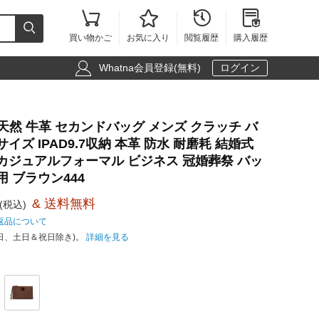





買い物かご
お気に入り
閲覧履歴
購入履歴

Whatna会員登録(無料)
ログイン
ay 天然 牛革 セカンドバッグ メンズ クラッチ バ
イズ IPAD9.7収納 本革 防水 耐磨耗 結婚式
 カジュアルフォーマル ビジネス 冠婚葬祭 バッ
用 ブラウン444
& 送料無料
(税込)
返品について
日、土日＆祝日除き)。
詳細を見る