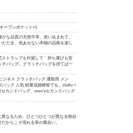
オープンポケット×1
確かな品質の天然牛革。使い込まれて、
いただき、色あせない本物の品格を楽し
脱式ストラップも付届して｀持ち運びも安
ッチバッグ。クラッチバッグを持てば一
ビジネス クラッチバッグ 通勤用 メン
ンズバッグ 人気 軽量冠婚葬祭でも、cluthバ
日セカンドバッグ、men'sセカンドバッグ
に異なるため、ひとつひとつが異なる独自
皮だからこそ現れる革の風合い。