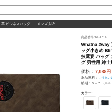
牛革 ビジネスバッグ
メンズ 財布
商品番号:hs-1714
Whatna 2w
ッグ小きめ B5サ
披露宴 バッグ
グ 男性用 紳士
価格：
7,988円
返品無料：
ご注文の
納期：
５－７日(※平
カラー
: