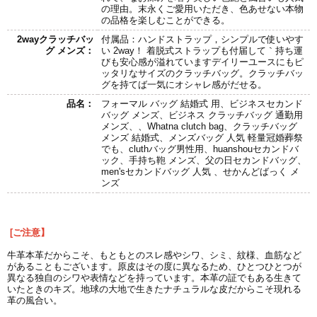
の理由。末永くご愛用いただき、色あせない本物
の品格を楽しむことができる。
2wayクラッチバッ
付属品：ハンドストラップ，シンプルで使いやす
グ メンズ：
い 2way！ 着脱式ストラップも付届して｀持ち運
びも安心感が溢れていますデイリーユースにもピ
ッタリなサイズのクラッチバッグ。クラッチバッ
グを持てば一気にオシャレ感がだせる。
品名：
フォーマル バッグ 結婚式 用、ビジネスセカンド
バッグ メンズ、ビジネス クラッチバッグ 通勤用
メンズ、、Whatna clutch bag、クラッチバッグ
メンズ 結婚式、メンズバッグ 人気 軽量冠婚葬祭
でも、cluthバッグ男性用、huanshouセカンドバ
ック、手持ち鞄 メンズ、父の日セカンドバッグ、
men'sセカンドバッグ 人気 、せかんどばっく メ
ンズ
[ご注意】
牛革本革だからこそ、もともとのスレ感やシワ、シミ、紋様、血筋など
があることもございます。原皮はその度に異なるため、ひとつひとつが
異なる独自のシワや表情などを持っています。本革の証でもある生きて
いたときのキズ。地球の大地で生きたナチュラルな皮だからこそ現れる
革の風合い。