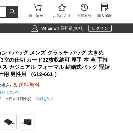





買い物かご
お気に入り
閲覧履歴
購入履歴

Whatna会員登録(無料)
ログイン
 セカンドバッグ メンズ クラッチ バッグ 大きめ
納可3室の仕切 カード32枚収納可 厚手 本 革 手持
ネス カジュアル フォーマル 結婚式バッグ 冠婚
用 男性用 （612-661 ）
& 送料無料
(税込)
返品について
日、土日＆祝日除き)。
詳細を見る