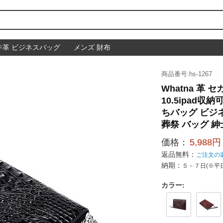
牛革 ビジネスバッグ
メンズ 財布
商品番号:hs-1267
Whatna 革
10.5ipad収
ちバッグ ビジ
葬祭 バッグ 紳士
価格：
5,988円
返品無料：
ご注文の
納期：
５－７日(※平
カラー
: