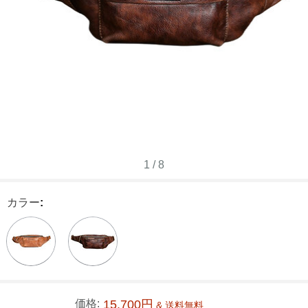
1
/
8
カラー
:
価格:
15,700円
& 送料無料