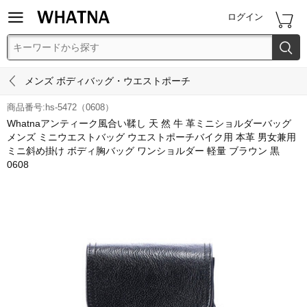


ログイン


メンズ ボディバッグ・ウエストポーチ
商品番号:hs-5472（0608）
Whatnaアンティーク風合い鞣し 天 然 牛 革ミニショルダーバッグ
メンズ ミニウエストバッグ ウエストポーチバイク用 本革 男女兼用
ミニ斜め掛け ボディ胸バッグ ワンショルダー 軽量 ブラウン 黒
0608