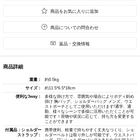

商品をお気に入りに追加

商品についての問合わせ

返品・交換情報
商品詳細
重量：
約0.5kg
サイズ：
約11.5*6.5*18cm
便利な3way：
多様な掛け方で、雰囲気や場合によりボディ斜め
掛け 胸バッグ、ショルダーバッグ メンズ、ウエ
ストポーチとしてご使用いただけます!通学、通
勤、様々なシーンで多様に活用いただくことが可
能です！荷物や状況に応じて、持ち方を変更する
ことができます
付属品：ショルダー
携帯便利、軽量で持ちやすく丈夫なつくり、ショ
ストラップ：
ルダーベルトは取り外しが可能です。ウエストバ
ッグ、ワンショルダーバッグとあなたのお好みに